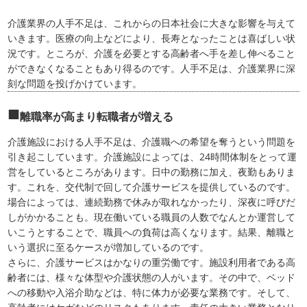
介護業界の人手不足は、これからの日本社会に大きな影響を与えて
いきます。医療の向上などにより、長寿となったことは喜ばしい状
況です。ところが、介護を必要とする高齢者へ手を差し伸べること
ができなくなることもあり得るのです。人手不足は、介護業界に深
刻な問題を投げかけています。
離職率が高まり転職者が増える
介護施設における人手不足は、介護職への希望を奪うという問題を
引き起こしています。介護施設によっては、24時間体制をとって運
営をしているところがあります。日中の勤務に加え、夜勤もありま
す。これを、交代制で回して介護サービスを提供しているのです。
場合によっては、連続勤務で休みが取れなかったり、深夜に呼びだ
しがかかることも。現在働いている職員の人数でなんとか運営して
いこうとすることで、職員への負荷は高くなります。結果、離職と
いう選択に至るケースが増加しているのです。
さらに、介護サービスはかなりの重労働です。施設利用者である高
齢者には、様々な体型や介護状態の人がいます。その中で、ベッド
への移動や入浴介助などは、特に体力が必要な業務です。そして、